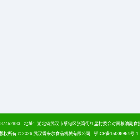
-87452883
地址：湖北省武汉市蔡甸区张湾街红星村委会对面粮油副食
版权所有 © 2026 武汉香来尔食品机械有限公司
鄂ICP备15008954号-1