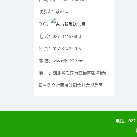
联系人：
蔡经理
Q Q：
电 话：
027-87452883
传 真：
027-87439705
邮 箱：
whxir@126.com
地 址：
湖北省武汉市蔡甸区张湾街红
星村委会对面粮油副食批发部后面
电话：
027